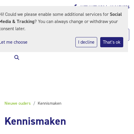
INTRANET KPO |
VACATURES
Hi! Could we please enable some additional services for
Social
Media & Tracking
? You can always change or withdraw your
consent later.
Let me choose
I decline
That's ok
Nieuwe ouders
Kennismaken
Kennismaken